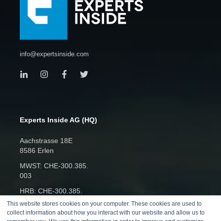
info@expertsinside.com
Experts Inside AG (HQ)
Aachstrasse 18E
8586 Erlen
MWST: CHE‑300.385.
003
HRB: CHE‑300.385.
003
This website stores cookies on your computer. These cookies are used to
collect information about how you interact with our website and allow us to
Telefon: