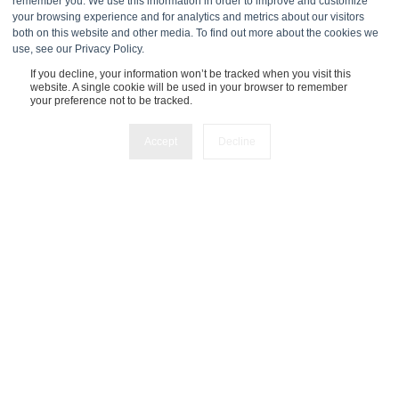
remember you. We use this information in order to improve and customize
your browsing experience and for analytics and metrics about our visitors
+41 71 558 32 00
both on this website and other media. To find out more about the cookies we
use, see our Privacy Policy.
Experts Inside GmbH
If you decline, your information won’t be tracked when you visit this
website. A single cookie will be used in your browser to remember
your preference not to be tracked.
Tuchlauben 7a
1010 Wien
Accept
Decline
UST: ATU80200505
FBNummer:
FN618232s
Telefon:
+43 1 25 300 25 351
Experts Inside B.V.
John M.
Keynesplein 12
1066 EP Amsterdam