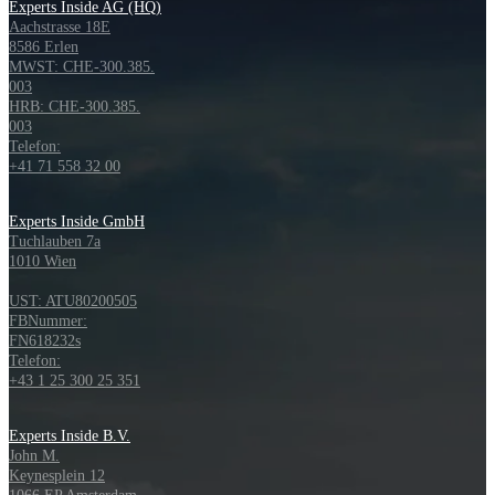
Experts Inside AG (HQ)
Aachstrasse 18E
8586 Erlen
MWST: CHE‑300.385.
003
HRB: CHE‑300.385.
003
Telefon:
+41 71 558 32 00
Experts Inside GmbH
Tuchlauben 7a
1010 Wien
UST: ATU80200505
FBNummer:
FN618232s
Telefon:
+43 1 25 300 25 351
Experts Inside B.V.
John M.
Keynesplein 12