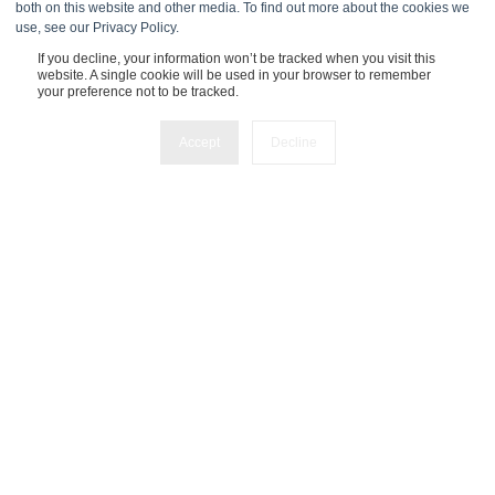
both on this website and other media. To find out more about the cookies we
use, see our Privacy Policy.
Experts Inside GmbH
If you decline, your information won’t be tracked when you visit this
website. A single cookie will be used in your browser to remember
your preference not to be tracked.
Tuchlauben 7a
1010 Wien
Accept
Decline
UST: ATU80200505
FBNummer:
FN618232s
Telefon:
+43 1 25 300 25 351
Experts Inside B.V.
John M.
Keynesplein 12
1066 EP Amsterdam
NL863352947B01