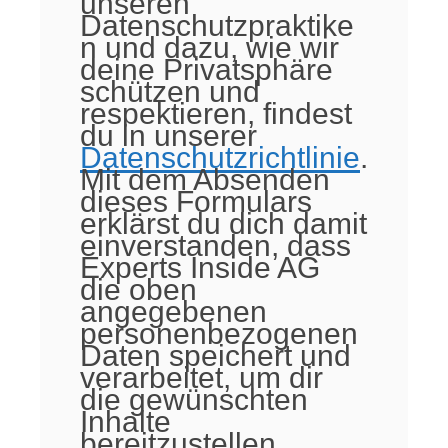
unseren
Datenschutzpraktike
n und dazu, wie wir
deine Privatsphäre
schützen und
respektieren, findest
du in unserer
Datenschutzrichtlinie
.
Mit dem Absenden
dieses Formulars
erklärst du dich damit
einverstanden, dass
Experts Inside AG
die oben
angegebenen
personenbezogenen
Daten speichert und
verarbeitet, um dir
die gewünschten
Inhalte
bereitzustellen.