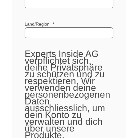
Land/Region
*
Experts Inside AG
verpflichtet sich,
deine Privatsphäre
zu schützen und zu
respektieren. Wir
verwenden deine
personenbezogenen
Daten
ausschliesslich, um
dein Konto zu
verwalten und dich
über unsere
Produkte,