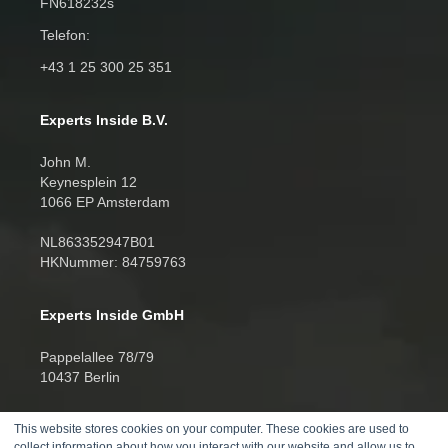
FN618232s
Telefon:
+43 1 25 300 25 351
Experts Inside B.V.
John M.
Keynesplein 12
1066 EP Amsterdam
NL863352947B01
HKNummer: 84759763
Experts Inside GmbH
Pappelallee 78/79
10437 Berlin
HRB 277388
This website stores cookies on your computer. These cookies are used to
UID DE457701178
collect information about how you interact with our website and allow us to