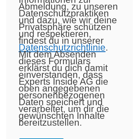
Abmeldung, zu unseren
Datenschutzpraktiken
und dazu, wie wir deine
Privatsphäre schützen
und respektieren,
findest du in unserer
Datenschutzrichtlinie
.
Mit dem Absenden
dieses Formulars
erklärst du dich damit
einverstanden, dass
Experts Inside AG die
oben angegebenen
personenbezogenen
Daten speichert und
verarbeitet, um dir die
gewünschten Inhalte
bereitzustellen.