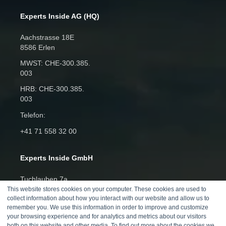
Experts Inside AG (HQ)
Aachstrasse 18E
8586 Erlen
MWST: CHE‑300.385.
003
HRB: CHE‑300.385.
003
Telefon:
+41 71 558 32 00
Experts Inside GmbH
Tuchlauben 7a
1010 Wien
This website stores cookies on your computer. These cookies are used to
collect information about how you interact with our website and allow us to
remember you. We use this information in order to improve and customize
UST: ATU80200505
your browsing experience and for analytics and metrics about our visitors
FBNummer:
both on this website and other media. To find out more about the cookies we