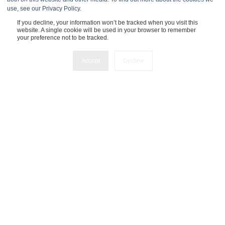
FN618232s
use, see our Privacy Policy.
Telefon:
If you decline, your information won’t be tracked when you visit this
website. A single cookie will be used in your browser to remember
+43 1 25 300 25 351
your preference not to be tracked.
Accept
Decline
Experts Inside B.V.
John M.
Keynesplein 12
1066 EP Amsterdam
NL863352947B01
HKNummer: 84759763
Experts Inside GmbH
Pappelallee 78/79
10437 Berlin
HRB 277388
UID DE457701178