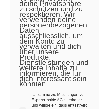
deine Privatsphäre
zu schützen und zu
respektieren. Wir
verwenden deine
personenbezogenen
Daten
ausschliesslich, um
dein Konto zu
verwalten und dich
über unsere
Produkte,
Dienstleistungen und
weitere Inhalte zu
informieren, die für
dich interessant sein
könnten.
Ich stimme zu, Mitteilungen von
Experts Inside AG zu erhalten,
und willige ein, dass erfasst wird,