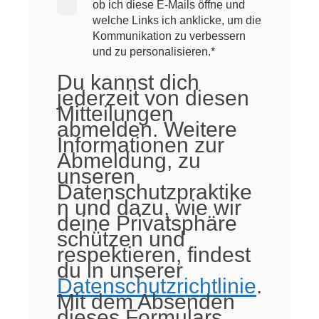
ob ich diese E-Mails öffne und
welche Links ich anklicke, um die
Kommunikation zu verbessern
und zu personalisieren.
*
Du kannst dich
jederzeit von diesen
Mitteilungen
abmelden. Weitere
Informationen zur
Abmeldung, zu
unseren
Datenschutzpraktike
n und dazu, wie wir
deine Privatsphäre
schützen und
respektieren, findest
du in unserer
Datenschutzrichtlinie
.
Mit dem Absenden
dieses Formulars