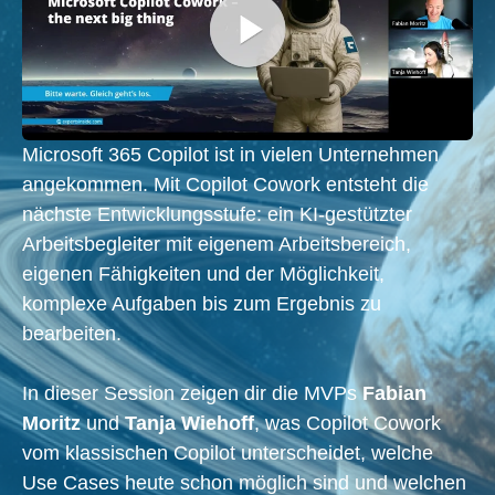
Microsoft 365 Copilot ist in vielen Unternehmen
angekommen. Mit Copilot Cowork entsteht die
nächste Entwicklungsstufe: ein KI-gestützter
Arbeitsbegleiter mit eigenem Arbeitsbereich,
eigenen Fähigkeiten und der Möglichkeit,
komplexe Aufgaben bis zum Ergebnis zu
bearbeiten.
In dieser Session zeigen dir die MVPs
Fabian
Moritz
und
Tanja Wiehoff
, was Copilot Cowork
vom klassischen Copilot unterscheidet, welche
Use Cases heute schon möglich sind und welchen