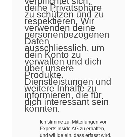
verpflichtet sich,
deine Privatsphäre
zu schützen und zu
respektieren. Wir
verwenden deine
personenbezogenen
Daten
ausschliesslich, um
dein Konto zu
verwalten und dich
über unsere
Produkte,
Dienstleistungen und
weitere Inhalte zu
informieren, die für
dich interessant sein
könnten.
Ich stimme zu, Mitteilungen von
Experts Inside AG zu erhalten,
und willige ein, dass erfasst wird,