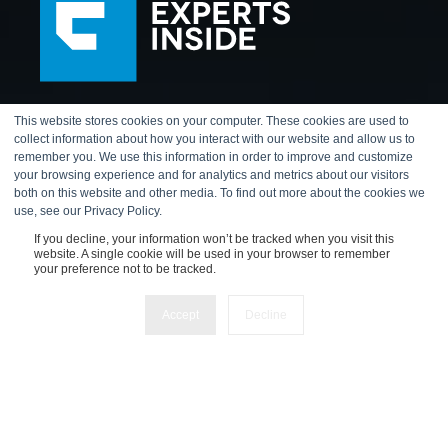
info@expertsinside.com
This website stores cookies on your computer. These cookies are used to
collect information about how you interact with our website and allow us to
remember you. We use this information in order to improve and customize
your browsing experience and for analytics and metrics about our visitors
both on this website and other media. To find out more about the cookies we
use, see our Privacy Policy.
If you decline, your information won’t be tracked when you visit this
Experts Inside AG (HQ)
website. A single cookie will be used in your browser to remember
your preference not to be tracked.
Aachstrasse 18E
8586 Erlen
Accept
Decline
MWST: CHE‑300.385.
003
HRB: CHE‑300.385.
003
Telefon: