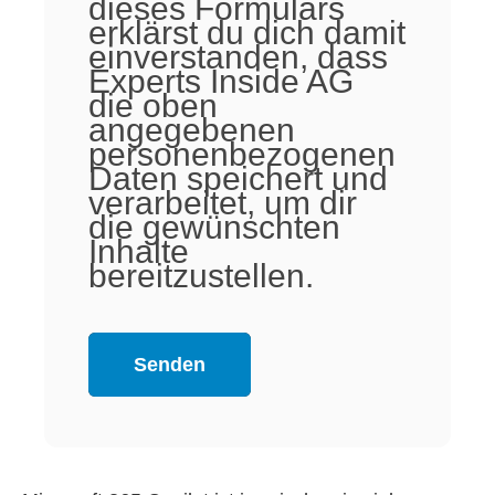
dieses Formulars
erklärst du dich damit
einverstanden, dass
Experts Inside AG
die oben
angegebenen
personenbezogenen
Daten speichert und
verarbeitet, um dir
die gewünschten
Inhalte
bereitzustellen.